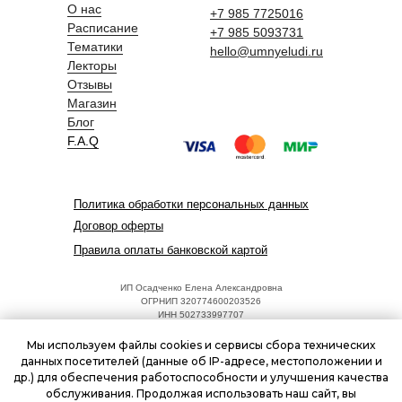
О нас
+7 985 7725016
Расписание
+7 985 5093731
Тематики
hello@umnyeludi.ru
Лекторы
Отзывы
Магазин
Блог
F.A.Q
Политика обработки персональных данных
Договор оферты
Правила оплаты банковской картой
ИП Осадченко Елена Александровна
ОГРНИП 320774600203526
ИНН 502733997707
Адрес: 125252, г. Москва, ул. Куусинена, 17, к.2
hello@umnyeludi.ru
Мы используем файлы cookies и сервисы сбора технических
Режим работы: ежедневно 09:00 - 18:00
данных посетителей (данные об IP-адресе, местоположении и
др.) для обеспечения работоспособности и улучшения качества
обслуживания. Продолжая использовать наш сайт, вы