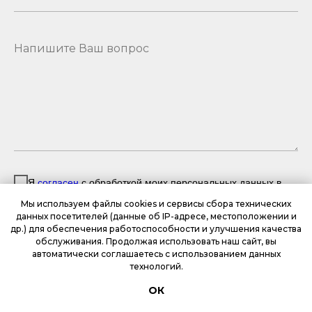
Я
согласен
с обработкой моих персональных данных в
соответствии с
политикой
обработки персональных
Мы используем файлы cookies и сервисы сбора технических
данных
данных посетителей (данные об IP-адресе, местоположении и
др.) для обеспечения работоспособности и улучшения качества
обслуживания. Продолжая использовать наш сайт, вы
Отправить
автоматически соглашаетесь с использованием данных
технологий.
ОК