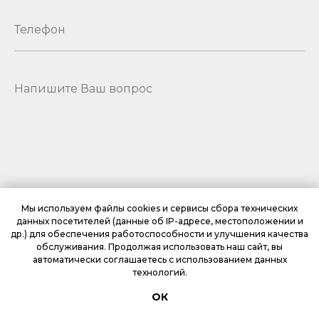
Мы используем файлы cookies и сервисы сбора технических
данных посетителей (данные об IP-адресе, местоположении и
Я
согласен
с обработкой моих персональных данных в
др.) для обеспечения работоспособности и улучшения качества
соответствии с
политикой
обработки персональных
обслуживания. Продолжая использовать наш сайт, вы
данных
автоматически соглашаетесь с использованием данных
технологий.
Отправить
ОК