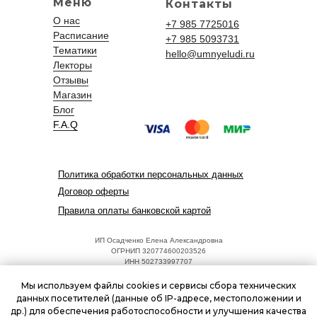
Меню
Контакты
О нас
+7 985 7725016
Расписание
+7 985 5093731
Тематики
hello@umnyeludi.ru
Лекторы
Отзывы
Магазин
Блог
F.A.Q
Политика обработки персональных данных
Договор оферты
Правила оплаты банковской картой
ИП Осадченко Елена Александровна
ОГРНИП 320774600203526
ИНН 502733997707
Адрес: 125252, г. Москва, ул. Куусинена, 17, к.2
hello@umnyeludi.ru
Мы используем файлы cookies и сервисы сбора технических
Режим работы: ежедневно 09:00 - 18:00
данных посетителей (данные об IP-адресе, местоположении и
др.) для обеспечения работоспособности и улучшения качества