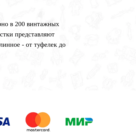
рно в 200 винтажных
истки представляют
инное - от туфелек до