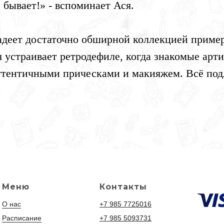
 бывает!» - вспоминает Ася.
адеет достаточно обширной коллекцией приме
 устраивает ретродефиле, когда знакомые арт
утентичными прическами и макияжем. Всё подл
Меню
Контакты
О нас
+7 985 7725016
Расписание
+7 985 5093731