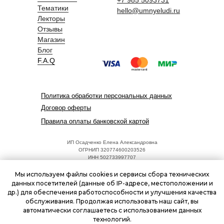
+7 985 5093731
Тематики
hello@umnyeludi.ru
Лекторы
Отзывы
Магазин
Блог
F.A.Q
Политика обработки персональных данных
Договор оферты
Правила оплаты банковской картой
ИП Осадченко Елена Александровна
ОГРНИП 320774600203526
ИНН 502733997707
Адрес: 125252, г. Москва, ул. Куусинена, 17, к.2
hello@umnyeludi.ru
Мы используем файлы cookies и сервисы сбора технических
Режим работы: ежедневно 09:00 - 18:00
данных посетителей (данные об IP-адресе, местоположении и
др.) для обеспечения работоспособности и улучшения качества
обслуживания. Продолжая использовать наш сайт, вы
Разработка сайта
web-лаборатория Lessor
автоматически соглашаетесь с использованием данных
технологий.