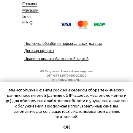
Отзывы
Магазин
Блог
F.A.Q
Политика обработки персональных данных
Договор оферты
Правила оплаты банковской картой
ИП Осадченко Елена Александровна
ОГРНИП 320774600203526
ИНН 502733997707
Адрес: 125252, г. Москва, ул. Куусинена, 17, к.2
hello@umnyeludi.ru
Мы используем файлы cookies и сервисы сбора технических
Режим работы: ежедневно 09:00 - 18:00
данных посетителей (данные об IP-адресе, местоположении и
др.) для обеспечения работоспособности и улучшения качества
обслуживания. Продолжая использовать наш сайт, вы
Разработка сайта
web-лаборатория Lessor
автоматически соглашаетесь с использованием данных
технологий.
ОК