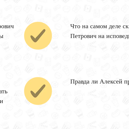
рович
Что на самом деле с
бы
Петрович на исповед
Правда ли Алексей п
ать
ми