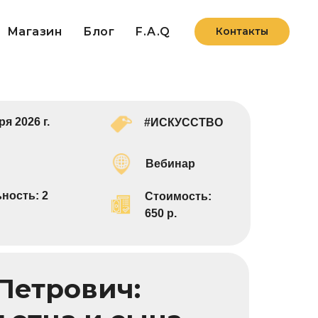
Магазин
Блог
F.A.Q
Контакты
ря 2026 г.
#ИСКУССТВО
Вебинар
ность: 2
Стоимость:
6
50 р.
Петрович: