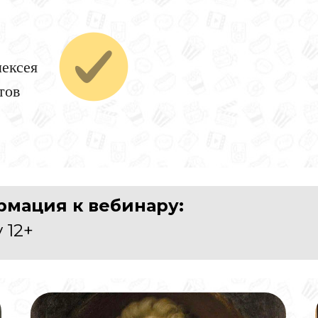
лексея
тов
мация к вебинару:
 12+