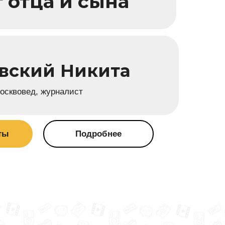
 отца и сына
вский Никита
москвовед, журналист
ты
Подробнее