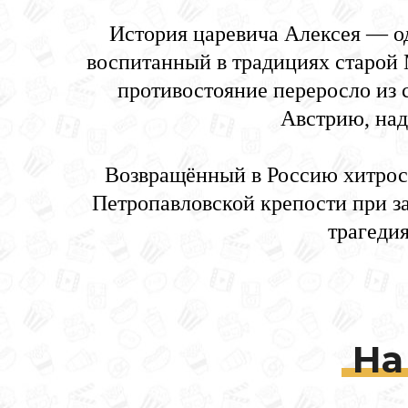
История царевича Алексея — од
воспитанный в традициях старой
противостояние переросло из с
Австрию, над
Возвращённый в Россию хитрост
Петропавловской крепости при за
трагеди
На