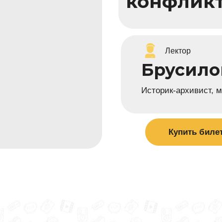
конфликт
Лектор
Брусило
Историк-архивист, 
Купить биле