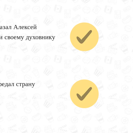
казал Алексей
и своему духовнику
редал страну