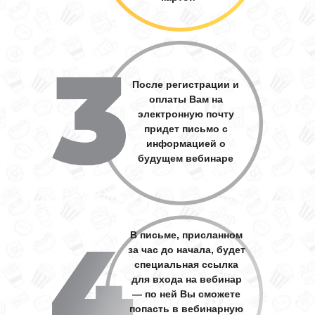
После регистрации и
оплаты Вам на
электронную почту
придет письмо с
информацией о
будущем вебинаре
В письме, присланном
за час до начала, будет
специальная ссылка
для входа на вебинар
— по ней Вы сможете
попасть в вебинарную