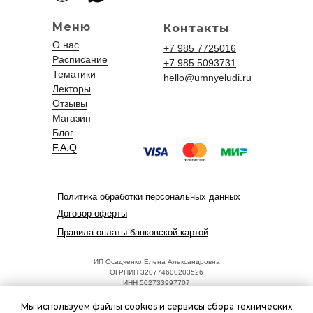
Меню
Контакты
О нас
+7 985 7725016
Расписание
+7 985 5093731
Тематики
hello@umnyeludi.ru
Лекторы
Отзывы
Магазин
Блог
F.A.Q
Политика обработки персональных данных
Договор оферты
Правила оплаты банковской картой
ИП Осадченко Елена Александровна
ОГРНИП 320774600203526
ИНН 502733997707
Адрес: 125252, г. Москва, ул. Куусинена, 17, к.2
hello@umnyeludi.ru
Мы используем файлы cookies и сервисы сбора технических