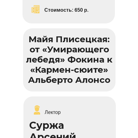
Стоимость:
6
50 р.
Майя Плисецкая:
от «Умирающего
лебедя» Фокина к
«Кармен-сюите»
Альберто Алонсо
Лектор
Суржа
Арсений