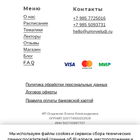
Меню
Контакты
О нас
+7 985 7725016
Расписание
+7 985 5093731
Тематики
hello@umnyeludi.ru
Лекторы
Отзывы
Магазин
Блог
F.A.Q
Политика обработки персональных данных
Договор оферты
Правила оплаты банковской картой
ИП Осадченко Елена Александровна
ОГРНИП 320774600203526
ИНН 502733997707
Адрес: 125252, г. Москва, ул. Куусинена, 17, к.2
hello@umnyeludi.ru
Мы используем файлы cookies и сервисы сбора технических
Режим работы: ежедневно 09:00 - 18:00
данных посетителей (данные об IP-адресе, местоположении и